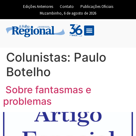
Edições Anteriores
Contato
Publicações Oficiais
Muzambinho, 6 de agosto de 2026
Edição Digital
Colunistas:
Paulo
Botelho
Sobre fantasmas e
problemas