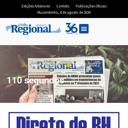
Edições Anteriores
Contato
Publicações Oficiais
Muzambinho, 8 de agosto de 2026
Cesar Vanucci
31/03/2022
110 segundos