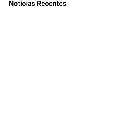
Notícias Recentes
Bom Jesus da Penha conquista nota
máxima na qualidade da Atenção
Primária à Saúde