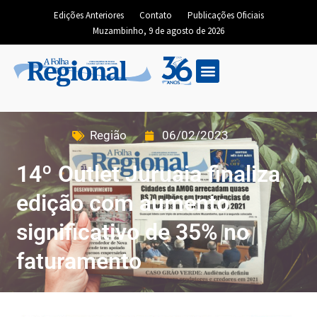
Edições Anteriores
Contato
Publicações Oficiais
Muzambinho, 9 de agosto de 2026
Edição Digital
Região
06/02/2023
14º Outlet Juruaia finaliza
edição com aumento
significativo de 35% no
faturamento