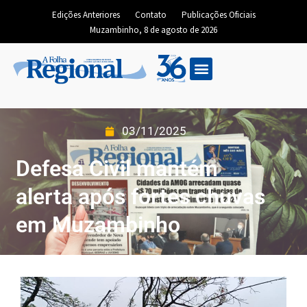
Edições Anteriores
Contato
Publicações Oficiais
Muzambinho, 8 de agosto de 2026
03/11/2025
Defesa Civil mantém
alerta após fortes chuvas
em Muzambinho