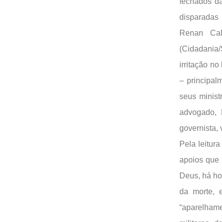
fechados d
disparadas
Renan Cal
(Cidadania
irritação n
– principal
seus minist
advogado, 
governista,
Pela leitur
apoios que 
Deus, há ho
da morte, 
“aparelham