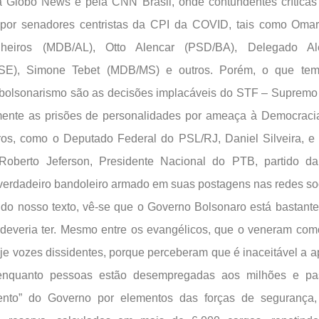
a Globo News e pela CNN Brasil, onde contundentes crítica
 por senadores centristas da CPI da COVID, tais como Oma
heiros (MDB/AL), Otto Alencar (PSD/BA), Delegado Ale
/SE), Simone Tebet (MDB/MS) e outros. Porém, o que te
o bolsonarismo são as decisões implacáveis do STF – Supremo 
mente as prisões de personalidades por ameaça à Democraci
ros, como o Deputado Federal do PSL/RJ, Daniel Silveira, e
Roberto Jeferson, Presidente Nacional do PTB, partido d
 verdadeiro bandoleiro armado em suas postagens nas redes soc
a do nosso texto, vê-se que o Governo Bolsonaro está bastant
deveria ter. Mesmo entre os evangélicos, que o veneram co
je vozes dissidentes, porque perceberam que é inaceitável a 
enquanto pessoas estão desempregadas aos milhões e p
ento” do Governo por elementos das forças de segurança,