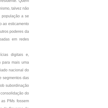
Presidente. Quem
nismo, talvez não
 população a se
o ao esticamento
outros poderes da
rpadas em redes
ias digitais e,
am para mais uma
riado nacional do
de segmentos das
 sob subordinação
a consolidação do
s as PMs fossem