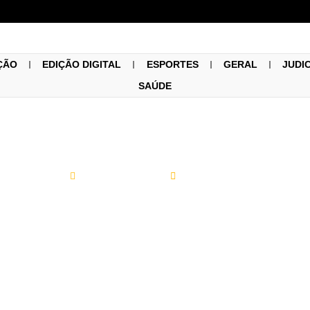
ÇÃO
EDIÇÃO DIGITAL
ESPORTES
GERAL
JUDI
SAÚDE
Marco Regis
05/09/2021
TICADA NOS LIMITES