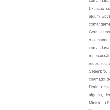
comandadas 
Exceção con
algum Gove
comandantes
Geral, como
o comandant
comandava 
repercussão
redes socia
Setembro,
chamado de
Dória “uma
alguma, den
Ministério 