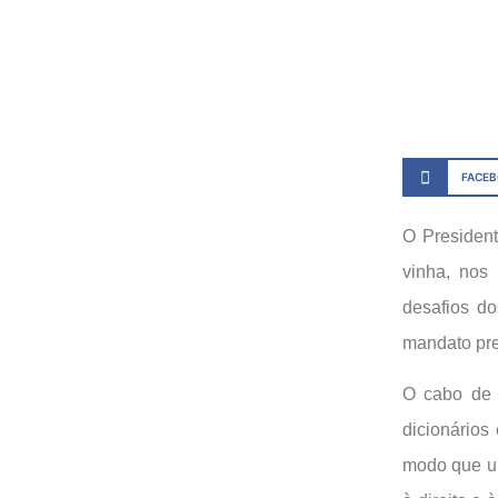
FACE
O President
vinha, nos 
desafios do
mandato pre
O cabo de g
dicionários
modo que um