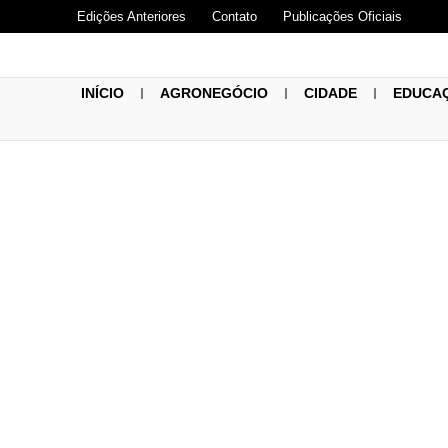
Edições Anteriores
Contato
Publicações Oficiais
INÍCIO
AGRONEGÓCIO
CIDADE
EDUCA
A CORDA ES