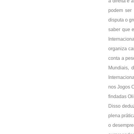
à direita e
podem ser 
disputa o gr
saber que e
Internacion
organiza ca
conta a pes
Mundiais, 
Internacion
nos Jogos O
findadas Ol
Disso deduz
plena prátic
o desempreg