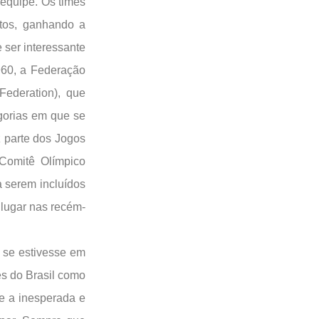
 equipe. Os times
tos, ganhando a
 ser interessante
960, a Federação
Federation), que
gorias em que se
z parte dos Jogos
 Comitê Olímpico
a serem incluídos
 lugar nas recém-
 se estivesse em
tes do Brasil como
 e a inesperada e