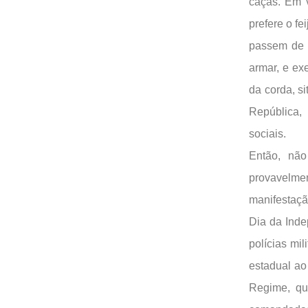
caças. Em v
prefere o fe
passem de 
armar, e ex
da corda, s
República,
sociais.
Então, não
provavelmen
manifestaçã
Dia da Inde
polícias mi
estadual ao
Regime, qu