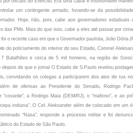
por oficiais do Exército. Era uma cabal e insofismável manei
trolar um contingente armado, livrando-se da possibilidad
rnador. Hoje, não, pois, cabe aos governadores estaduais
 das PMs. Mais do que isso, cabe a eles até passar por ci
 foi o recente caso em que o Governador paulista, João Dória (
e do policiamento do interior do seu Estado, Coronel Aleksan
7 Batalhões e cerca de 5 mil homens, na região de Soroca
 depois de que o jornal O Estado de S.Paulo revelou posta
is, convidando os colegas a participarem dos atos de rua no
 além de ofensas ao Presidente do Senado, Rodrigo Pac
 “covarde”, a Rodrigo Maia (DEM/RJ), o “mafioso”, e ao pr
 cepa indiana”. O Cel. Aleksander além de colocado em um 
ominado “Nasa”, responde a processo militar e foi denunci
Público do Estado de São Paulo.