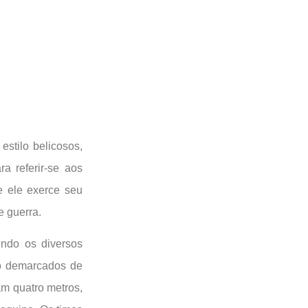
estilo belicosos,
a referir-se aos
e ele exerce seu
e guerra.
undo os diversos
ão demarcados de
am quatro metros,