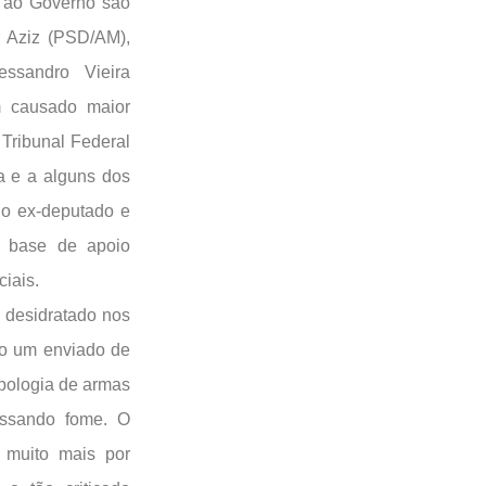
s ao Governo são
r Aziz (PSD/AM),
ssandro Vieira
m causado maior
Tribunal Federal
a e a alguns dos
 o ex-deputado e
a base de apoio
iais.
e desidratado nos
mo um enviado de
apologia de armas
assando fome. O
 muito mais por