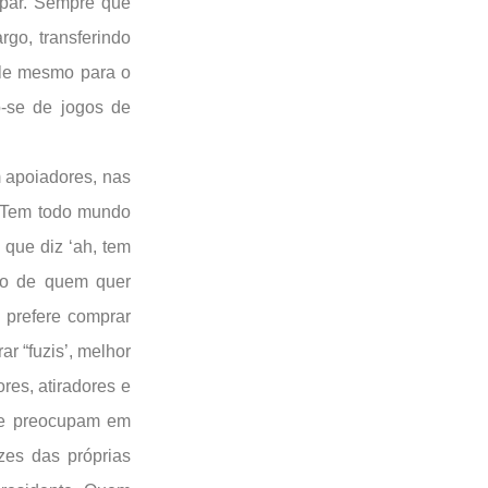
par. Sempre que
go, transferindo
ale mesmo para o
o-se de jogos de
.
m apoiadores, nas
 “Tem todo mundo
 que diz ‘ah, tem
aco de quem quer
 prefere comprar
ar “fuzis’, melhor
res, atiradores e
 se preocupam em
zes das próprias