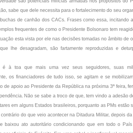
erdade são potenciais milícias armadas nos propósitos do 
ijão, sabe que dele necessita para o fortalecimento do seu orga
buchas de canhão dos CACs. Frases como essa, incitando a
emplos frequentes de como o Presidente Bolsonaro tem reagid
ituação esta vista por ele nas decisões tomadas no âmbito de 
 que lhe desagradam, são fartamente reproduzidas e detu
 é à toa que mais uma vez seus seguidores, suas milíc
te, os financiadores de tudo isso, se agitam e se mobiliz
o de apoio ao Presidente da República na próxima 3ª feira, fe
pendência. Não se sabe a troco de que, tem vindo a adesão 
litares em alguns Estados brasileiros, porquanto as PMs estão
 contrário do que veio acontecer na Ditadura Militar, depois d
e baixou ato autoritário condicionando que em todo o Paí