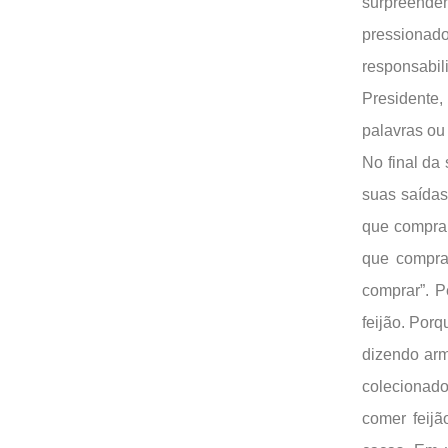
surpreende
pressionado
responsabil
Presidente,
palavras ou
No final da
suas saídas
que comprar
que compra
comprar”. P
feijão. Porq
dizendo arm
colecionado
comer feij