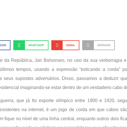
BOOK
WHATSAPP
EMAIL
IMPRIMIR
e da República, Jair Bolsonaro, no uso da sua verborragia e 
últimos tempos, usando a expressão “esticando a corda” par
s seus supostos adversários. Disso, passamos a deduzir qu
sidencial imaginando-se estar dentro de um verdadeiro cabo d
uerra, que já foi esporte olímpico entre 1900 e 1920, seg
 existentes na internet, é um jogo de corda em que cabos s
 fique no nível de uma linha central, enquanto outros dois fic