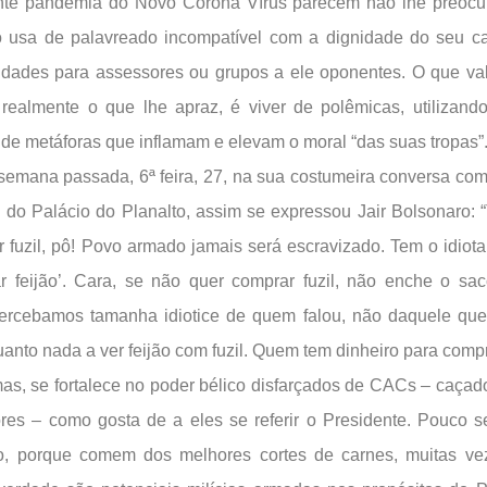
nte pandemia do Novo Corona Vírus parecem não lhe preocu
 usa de palavreado incompatível com a dignidade do seu car
idades para assessores ou grupos a ele oponentes. O que v
 realmente o que lhe apraz, é viver de polêmicas, utilizand
 de metáforas que inflamam e elevam o moral “das suas tropas”
 semana passada, 6ª feira, 27, na sua costumeira conversa co
 do Palácio do Planalto, assim se expressou Jair Bolsonaro:
 fuzil, pô! Povo armado jamais será escravizado. Tem o idiota
r feijão’. Cara, se não quer comprar fuzil, não enche o s
ercebamos tamanha idiotice de quem falou, não daquele que
uanto nada a ver feijão com fuzil. Quem tem dinheiro para compr
as, se fortalece no poder bélico disfarçados de CACs – caçado
res – como gosta de a eles se referir o Presidente. Pouco
ão, porque comem dos melhores cortes de carnes, muitas ve