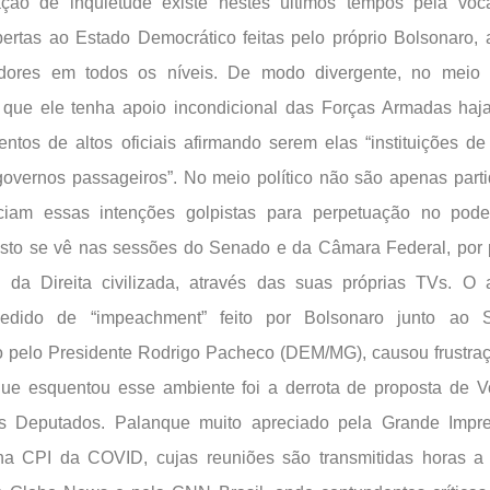
ão de inquietude existe nestes últimos tempos pela vocaç
rtas ao Estado Democrático feitas pelo próprio Bolsonaro, 
dores em todos os níveis. De modo divergente, no meio m
que ele tenha apoio incondicional das Forças Armadas haja 
ntos de altos oficiais afirmando serem elas “instituições d
governos passageiros”. No meio político não são apenas part
iam essas intenções golpistas para perpetuação no pode
Isto se vê nas sessões do Senado e da Câmara Federal, por p
e da Direita civilizada, através das suas próprias TVs. O
pedido de “impeachment” feito por Bolsonaro junto ao 
 pelo Presidente Rodrigo Pacheco (DEM/MG), causou frustra
que esquentou esse ambiente foi a derrota de proposta de V
 Deputados. Palanque muito apreciado pela Grande Impre
na CPI da COVID, cujas reuniões são transmitidas horas a 