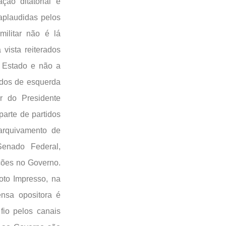
ão ditatorial e
aplaudidas pelos
ilitar não é lá
vista reiterados
e Estado e não a
idos de esquerda
r do Presidente
arte de partidos
 arquivamento de
Senado Federal,
ções no Governo.
oto Impresso, na
nsa opositora é
fio pelos canais