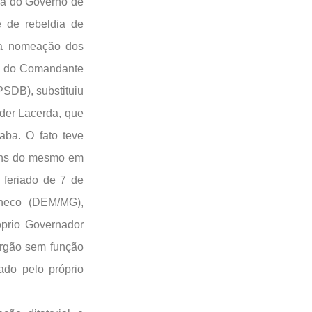
ra do Governo de
e de rebeldia de
 a nomeação dos
ma do Comandante
PSDB), substituiu
der Lacerda, que
ba. O fato teve
gens do mesmo em
 feriado de 7 de
heco (DEM/MG),
óprio Governador
órgão sem função
ado pelo próprio