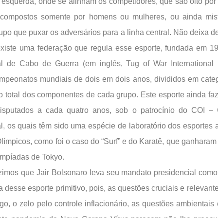
 à esquerda, onde se alinham os competidores, que são oito por
compostos somente por homens ou mulheres, ou ainda mis
upo que puxar os adversários para a linha central. Não deixa de
xiste uma federação que regula esse esporte, fundada em 1
al de Cabo de Guerra (em inglês, Tug of War International 
mpeonatos mundiais de dois em dois anos, divididos em cate
o total dos componentes de cada grupo. Este esporte ainda fa
disputados a cada quatro anos, sob o patrocínio do COI –
al, os quais têm sido uma espécie de laboratório dos esportes 
límpicos, como foi o caso do “Surf” e do Karatê, que ganharam
impíadas de Tokyo.
imos que Jair Bolsonaro leva seu mandato presidencial como
a desse esporte primitivo, pois, as questões cruciais e relevan
o, o zelo pelo controle inflacionário, as questões ambientais