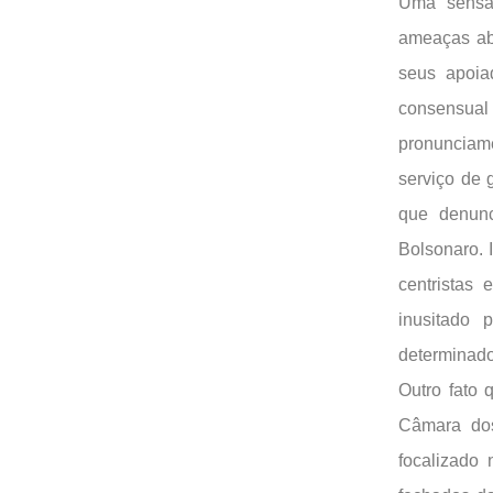
Uma sensaç
ameaças abe
seus apoia
consensual 
pronunciame
serviço de 
que denunc
Bolsonaro. 
centristas 
inusitado 
determinado
Outro fato 
Câmara dos
focalizado 