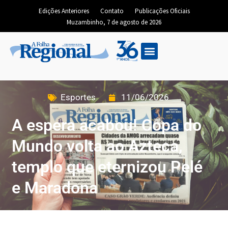
Edições Anteriores
Contato
Publicações Oficiais
Muzambinho, 7 de agosto de 2026
Esportes
11/06/2026
A espera acabou! Copa do
Mundo volta ao Azteca,
templo que eternizou Pelé
e Maradona