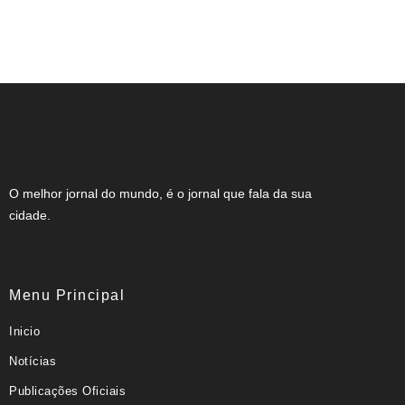
STF mantém condenação de professor
que recusou café para “não ficar da cor”
de aluna
O melhor jornal do mundo, é o jornal que fala da sua
cidade.
Menu Principal
Inicio
Notícias
Publicações Oficiais