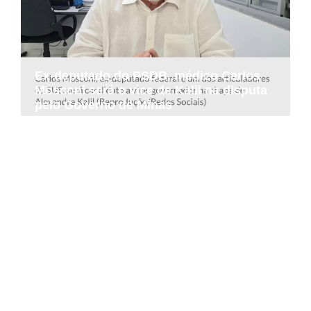
Ex-deputado do PSDB, médico Carlos
Mosconi será o vice de Kalil na disputa
pelo Governo de Minas