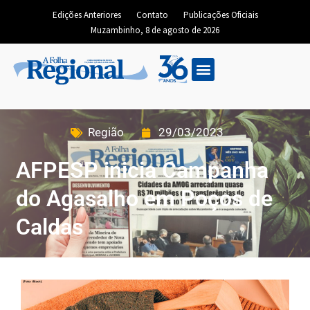
Edições Anteriores
Contato
Publicações Oficiais
Muzambinho, 8 de agosto de 2026
Região
29/03/2023
AFPESP inicia Campanha
do Agasalho em Poços de
Caldas