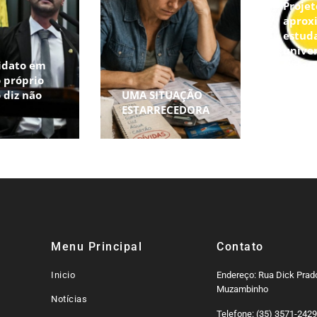
Proje
aprox
estud
unive
idato em
federa
 próprio
oport
 diz não
UMA SITUAÇÃO
prepa
r
ESTARRECEDORA
acadê
Menu Principal
Contato
Inicio
Endereço: Rua Dick Prado
Muzambinho
Notícias
Telefone: (35) 3571-242