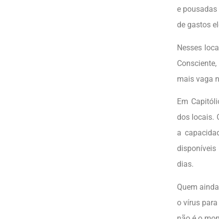
e pousadas 
de gastos e
Nesses loca
Consciente,
mais vaga n
Em Capitóli
dos locais.
a capacida
disponívei
dias.
Quem ainda 
o vírus par
não é o mom