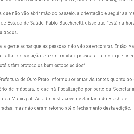
s que não vão abrir mão do passeio, a orientação é seguir as me
o de Estado de Saúde, Fábio Baccheretti, disse que “está na hor
cuidados.
a a gente achar que as pessoas não vão se encontrar. Então, va
de alta propagação e com muitas pessoas. Temos que incen
hotéis têm protocolos bem estabelecidos”.
Prefeitura de Ouro Preto informou orientar visitantes quanto ao
ório de máscara, e que há fiscalização por parte da Secretar
arda Municipal. As administrações de Santana do Riacho e T
radas, mas não deram retorno até o fechamento desta edição.