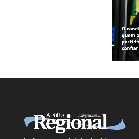
O cand
quem o
partido
confia