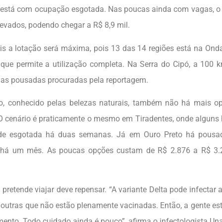
está com ocupação esgotada. Nas poucas ainda com vagas, o
levados, podendo chegar a R$ 8,9 mil.
is a lotação será máxima, pois 13 das 14 regiões está na Ond
 que permite a utilização completa. Na Serra do Cipó, a 100 
as pousadas procuradas pela reportagem.
o, conhecido pelas belezas naturais, também não há mais o
 O cenário é praticamente o mesmo em Tiradentes, onde alguns
de esgotada há duas semanas. Já em Ouro Preto há pousa
s há um mês. As poucas opções custam de R$ 2.876 a R$ 3.
pretende viajar deve repensar. “A variante Delta pode infectar 
a outras que não estão plenamente vacinadas. Então, a gente e
ento. Todo cuidado ainda é pouco”, afirma o infectologista U