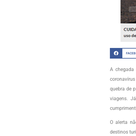
FACE
A chegada 
coronavíru
quebra de p
viagens. J
cumpriment
O alerta nã
destinos tu