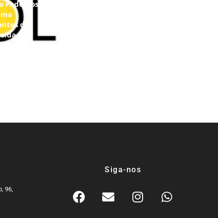
to Podemos
ima
antes das
rsidades
is e amplia
unidades de
ração
mica
Siga-nos
, 96,
9