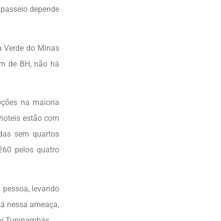
 passeio depende
a Verde do Minas
km de BH, não há
pções na maioria
 hoteis estão com
das sem quartos
260 pelos quatro
a pessoa, levando
stá nessa ameaça,
naí Tupinambás.