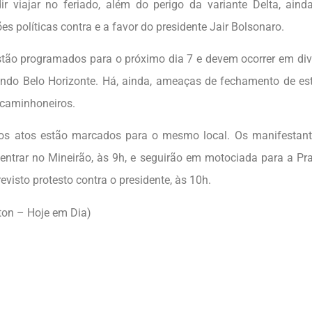
r viajar no feriado, além do perigo da variante Delta, aind
s políticas contra e a favor do presidente Jair Bolsonaro.
stão programados para o próximo dia 7 e devem ocorrer em div
luindo Belo Horizonte. Há, ainda, ameaças de fechamento de e
caminhoneiros.
 os atos estão marcados para o mesmo local. Os manifestant
entrar no Mineirão, às 9h, e seguirão em motociada para a Pr
evisto protesto contra o presidente, às 10h.
ton – Hoje em Dia)