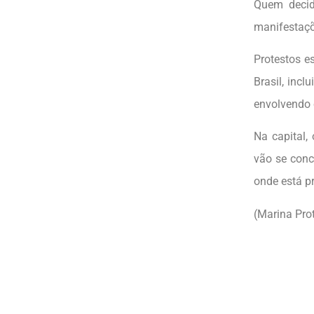
Quem decidi
manifestaçõe
Protestos e
Brasil, inc
envolvendo 
Na capital,
vão se conc
onde está pr
(Marina Pro