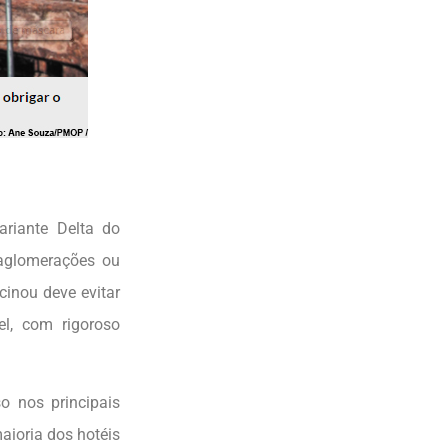
riante Delta do
 aglomerações ou
inou deve evitar
l, com rigoroso
o nos principais
aioria dos hotéis