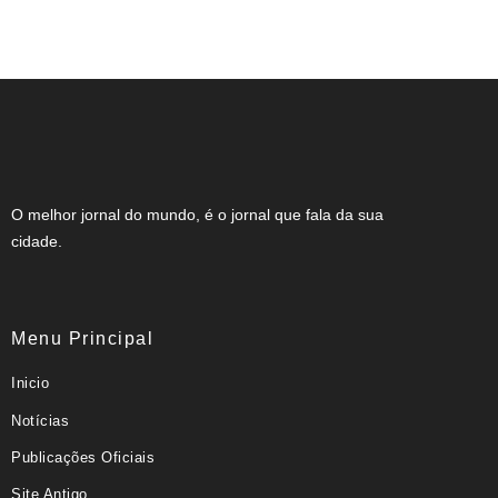
Engenharia reforça compromisso com o
Agosto Lilás
O melhor jornal do mundo, é o jornal que fala da sua
cidade.
Menu Principal
Inicio
Notícias
Publicações Oficiais
Site Antigo