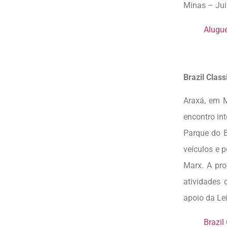
Minas – Jui
Alugue
Brazil Clas
Araxá, em M
encontro int
Parque do B
veículos e 
Marx. A pro
atividades 
apoio da Lei
Brazil