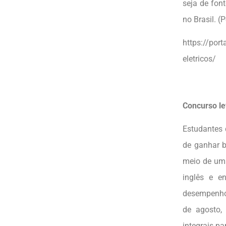
seja de fon
no Brasil. (
https://por
eletricos/
Concurso l
Estudantes 
de ganhar b
meio de um 
inglês e 
desempenho 
de agosto,
integrais p