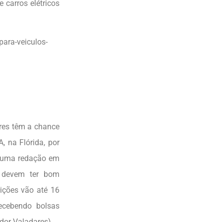
 carros elétricos
para-veiculos-
res têm a chance
 na Flórida, por
m uma redação em
 devem ter bom
ições vão até 16
ecebendo bolsas
ador Valadares)