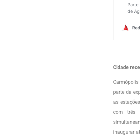
Cidade rece
Carmópolis 
parte da ex
as estações
com três 
simultanea
inaugurar a