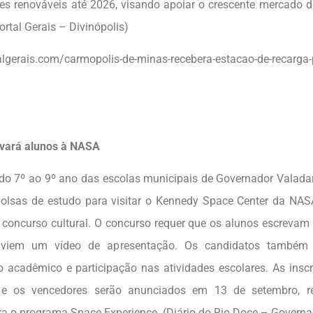
tes renováveis até 2026, visando apoiar o crescente mercado de
Portal Gerais – Divinópolis)
talgerais.com/carmopolis-de-minas-recebera-estacao-de-recarga-
evará alunos à NASA
do 7º ao 9º ano das escolas municipais de Governador Valada
olsas de estudo para visitar o Kennedy Space Center da NASA,
concurso cultural. O concurso requer que os alunos escreva
enviem um vídeo de apresentação. Os candidatos também
acadêmico e participação nas atividades escolares. As inscr
 e os vencedores serão anunciados em 13 de setembro, r
ara o programa Space Experience. (Diário do Rio Doce – Govern