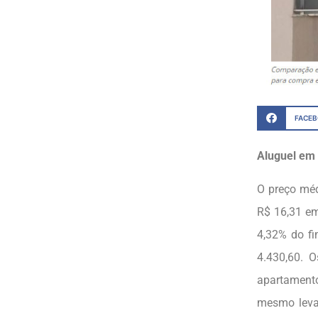
FACE
Aluguel em
O preço méd
R$ 16,31 em
4,32% do fi
4.430,60. 
apartamento
mesmo leva