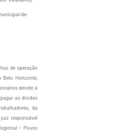
municipal-de-
nhas de operação
 Belo Horizonte,
ionários devido à
 pagar as dívidas
rabalhadores, da
 juiz responsável
 Regional – Pouso