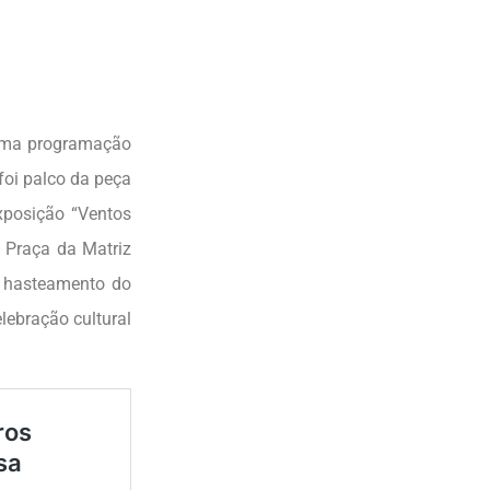
 uma programação
foi palco da peça
xposição “Ventos
a Praça da Matriz
o hasteamento do
lebração cultural