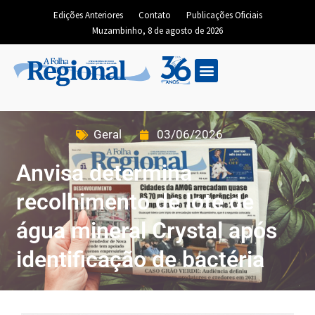
Edições Anteriores
Contato
Publicações Oficiais
Muzambinho, 8 de agosto de 2026
Geral
03/06/2026
Anvisa determina
recolhimento de lote de
água mineral Crystal após
identificação de bactéria