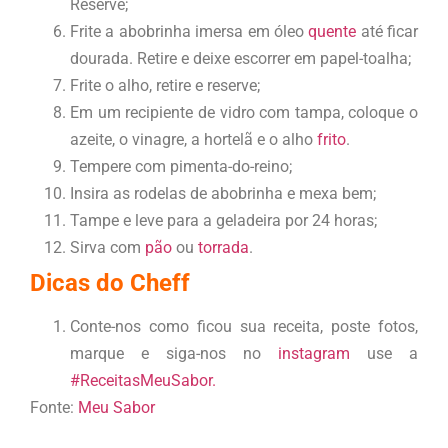
Reserve;
Frite a abobrinha imersa em óleo
quente
até ficar
dourada. Retire e deixe escorrer em papel-toalha;
Frite o alho, retire e reserve;
Em um recipiente de vidro com tampa, coloque o
azeite, o vinagre, a hortelã e o alho
frito
.
Tempere com pimenta-do-reino;
Insira as rodelas de abobrinha e mexa bem;
Tampe e leve para a geladeira por 24 horas;
Sirva com
pão
ou
torrada
.
Dicas do Cheff
Conte-nos como ficou sua receita, poste fotos,
marque e siga-nos no
instagram
use a
#ReceitasMeuSabor.
Fonte:
Meu Sabor