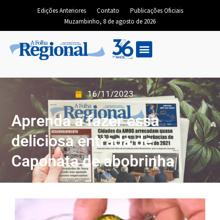
Edições Anteriores
Contato
Publicações Oficiais
Muzambinho, 8 de agosto de 2026
16/11/2023
Aprenda a fazer essa
deliciosa entrada de
Caponata de abobrinha