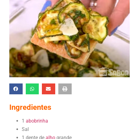
Ingredientes
1
abobrinha
Sal
1 dente de
alho
grande