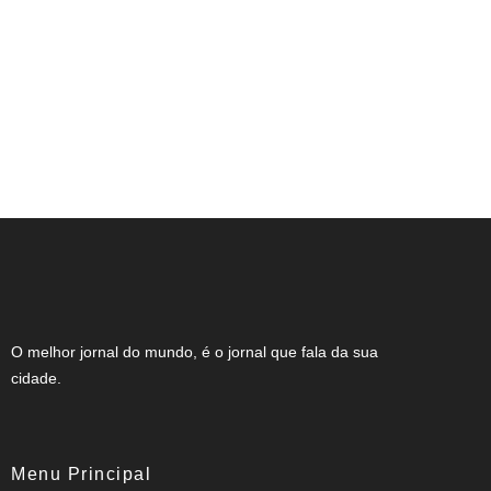
Expocachaça reúne 2 mil rótulos em BH
O melhor jornal do mundo, é o jornal que fala da sua
cidade.
Menu Principal