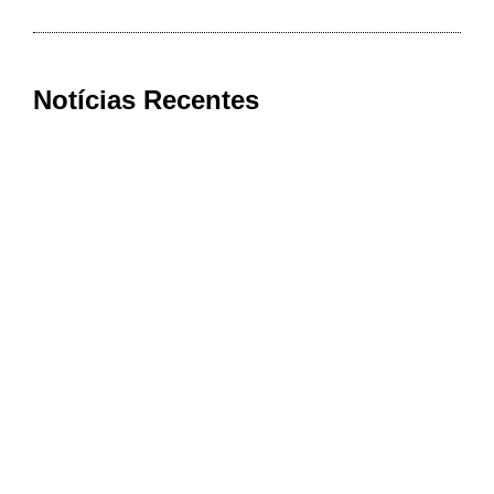
Notícias Recentes
Cooxupé conquista na Justiça
devolução de mais de R$ 622 milhões
aos cooperados em decisão histórica
sobre o Funrural