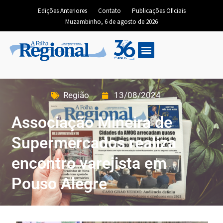
Edições Anteriores
Contato
Publicações Oficiais
Muzambinho, 6 de agosto de 2026
Região
13/08/2024
Associação Mineira de
Supermercados realiza
encontro varejista em
Pouso Alegre