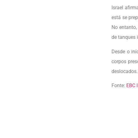
Israel afir
está se pre
No entanto,
de tanques 
Desde o iní
corpos pres
deslocados.
Fonte:
EBC I