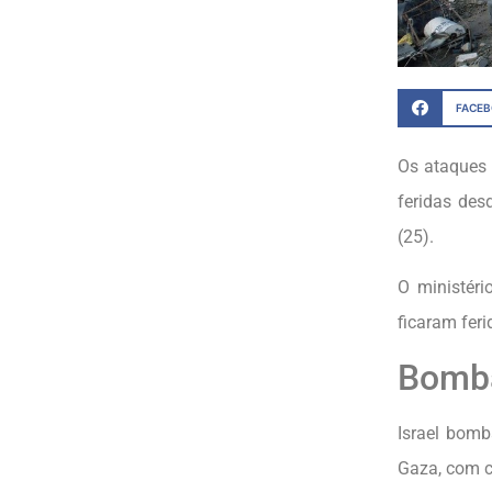
FACE
Os ataques
feridas des
(25).
O ministér
ficaram feri
Bomb
Israel bomb
Gaza, com c