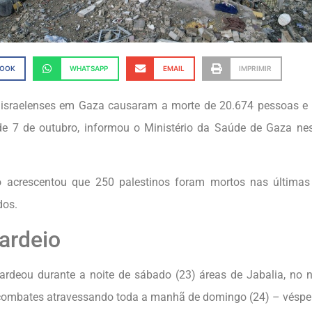
BOOK
WHATSAPP
EMAIL
IMPRIMIR
 israelenses em Gaza causaram a morte de 20.674 pessoas e
de 7 de outubro, informou o Ministério da Saúde de Gaza nes
io acrescentou que 250 palestinos foram mortos nas última
dos.
ardeio
ardeou durante a noite de sábado (23) áreas de Jabalia, no n
ombates atravessando toda a manhã de domingo (24) – vésper