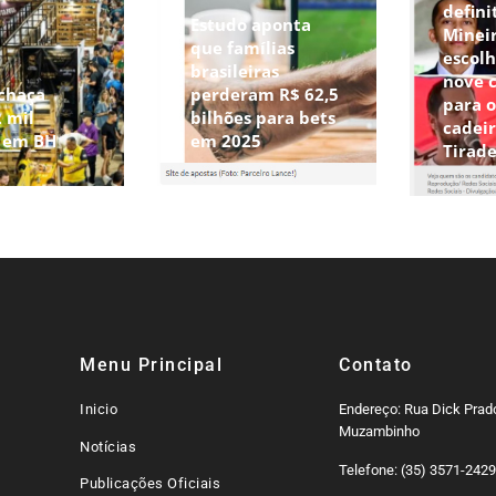
defini
Estudo aponta
Minei
que famílias
escolh
brasileiras
nove 
chaça
perderam R$ 62,5
para 
 mil
bilhões para bets
cadeir
s em BH
em 2025
Tirad
Menu Principal
Contato
Inicio
Endereço: Rua Dick Prado
Muzambinho
Notícias
Telefone: (35) 3571-242
Publicações Oficiais