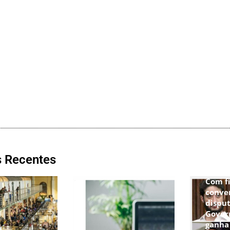
s Recentes
Com f
conve
disput
Gover
ganha