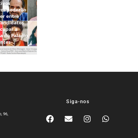
tivos
ros poderão
er entre
candidatos
ocupar a
a do Palácio
entes
Siga-nos
, 96,
9