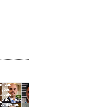
im das
nções,
a pelo
no de Minas
 contornos