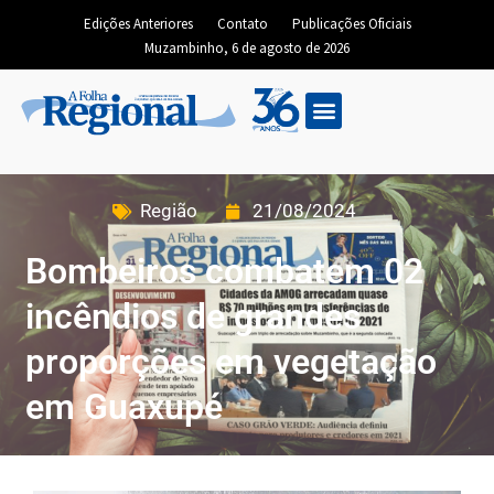
Edições Anteriores
Contato
Publicações Oficiais
Muzambinho, 6 de agosto de 2026
Região
21/08/2024
Bombeiros combatem 02
incêndios de grandes
proporções em vegetação
em Guaxupé