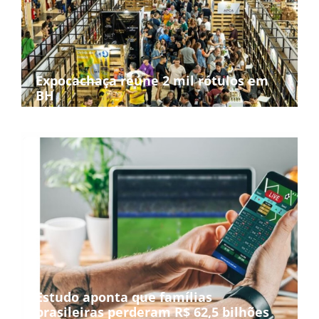
Expocachaça reúne 2 mil rótulos em
BH
Estudo aponta que famílias
brasileiras perderam R$ 62,5 bilhões