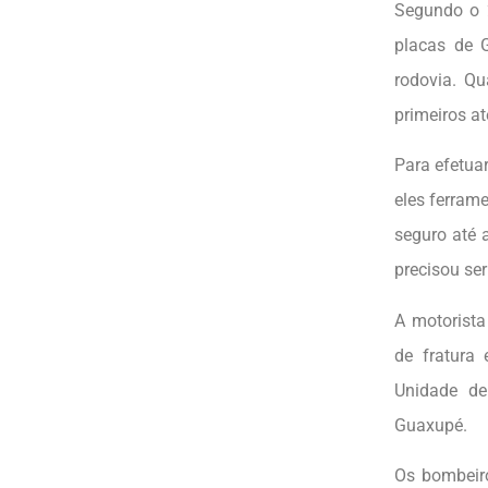
Segundo o 2
placas de G
rodovia. Qu
primeiros at
Para efetua
eles ferram
seguro até 
precisou ser
A motorista
de fratura
Unidade d
Guaxupé.
Os bombeiro