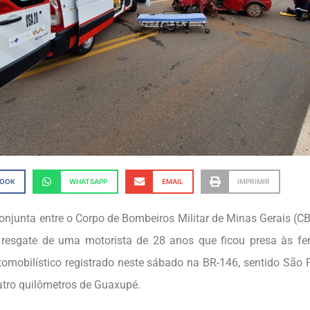
BOOK
WHATSAPP
EMAIL
IMPRIMIR
njunta entre o Corpo de Bombeiros Militar de Minas Gerais 
 resgate de uma motorista de 28 anos que ficou presa às f
tomobilístico registrado neste sábado na BR-146, sentido São 
atro quilômetros de Guaxupé.