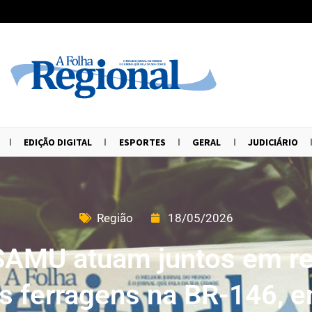
EDIÇÃO DIGITAL
ESPORTES
GERAL
JUDICIÁRIO
Região
18/05/2026
SAMU atuam juntos em re
às ferragens na BR-146,