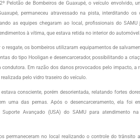
º Pelotão de Bombeiros de Guaxupé, o veículo envolvido, u
uaxupé, permaneceu atravessado na pista, interditando os 
ando as equipes chegaram ao local, profissionais do SAMU 
endimentos à vítima, que estava retida no interior do automóvel
r o resgate, os bombeiros utilizaram equipamentos de salvamento
entas do tipo Hooligan e desencarcerador, possibilitando a cri
a condutora. Em razão dos danos provocados pelo impacto, a r
 realizada pelo vidro traseiro do veículo.
 estava consciente, porém desorientada, relatando fortes dor
 em uma das pernas. Após o desencarceramento, ela foi e
e Suporte Avançado (USA) do SAMU para atendimento na
s permaneceram no local realizando o controle do trânsito 