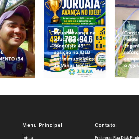
Juruaia avança na
Const
educação e
respei
conquista 43ª
Engen
DE
posição no IDEB
reforç
MENTO (34
entre municípios
compr
de Minas Gerais
o Agos
Menu Principal
Contato
Inicio
Endereço: Rua Dick Prado