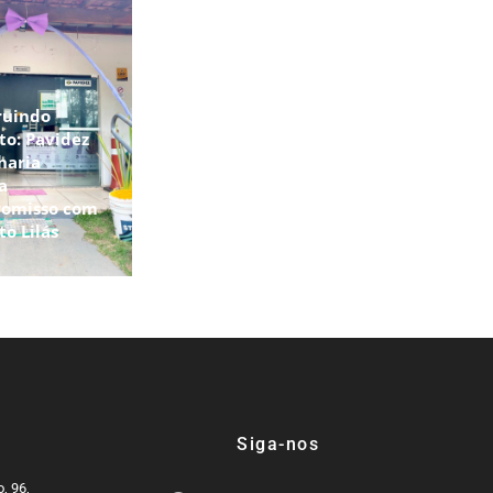
ruindo
to: Pavidez
haria
a
omisso com
to Lilás
Siga-nos
, 96,