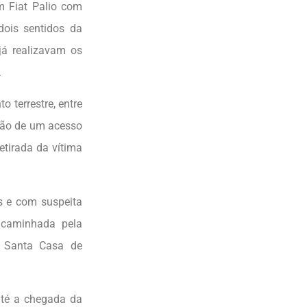
m Fiat Palio com
dois sentidos da
já realizavam os
.
 terrestre, entre
ação de um acesso
etirada da vítima
es e com suspeita
ncaminhada pela
 Santa Casa de
até a chegada da