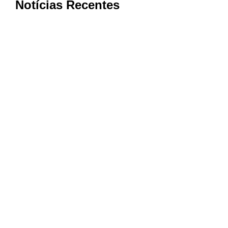
Notícias Recentes
Bom Jesus da Penha conquista nota
máxima na qualidade da Atenção
Primária à Saúde