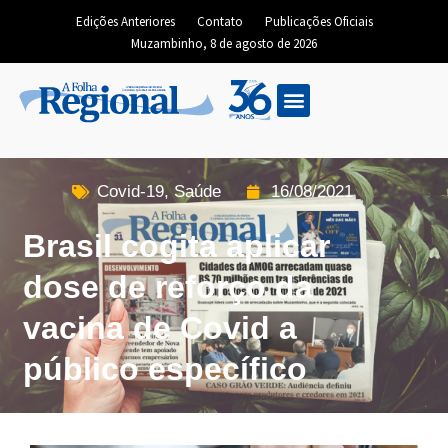
Edições Anteriores
Contato
Publicações Oficiais
Muzambinho, 8 de agosto de 2026
Edição Digital
Covid-19
,
Saúde
16/08/2021
Brasil cogita aplicar
dose de reforço da
vacina de Covid a
público específico