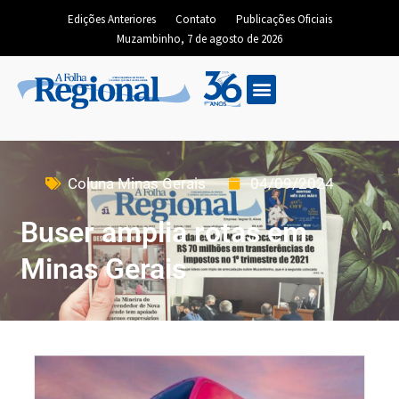
Edições Anteriores
Contato
Publicações Oficiais
Muzambinho, 7 de agosto de 2026
Coluna Minas Gerais
04/09/2024
Buser amplia rotas em
Minas Gerais