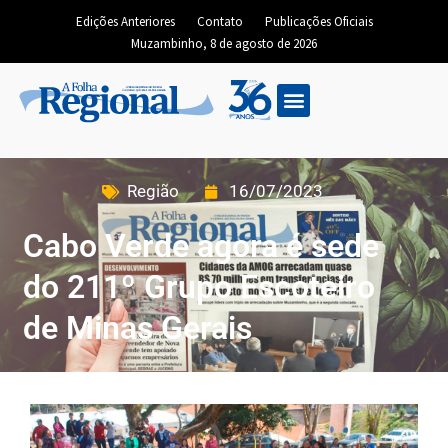
Edições Anteriores
Contato
Publicações Oficiais
Muzambinho, 8 de agosto de 2026
Região
16/07/2023
Cabo Verde agora é sede
do 211º Grupo Escoteiro
de Minas Gerais