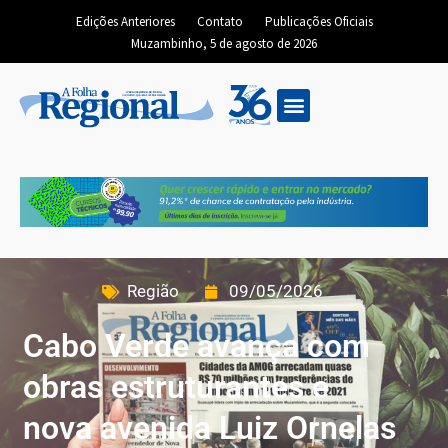
Edições Anteriores
Contato
Publicações Oficiais
Muzambinho, 5 de agosto de 2026
Região
09/05/2026
Cabo Verde avança com
obras estruturantes e
nova avenida Luiz Ornelas