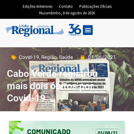
Edições Anteriores
Contato
Publicações Oficiais
Muzambinho, 8 de agosto de 2026
Covid-19
,
Região
,
Saúde
01/06/2021
Cabo Verde registrou
mais dois óbitos por
Covid-19