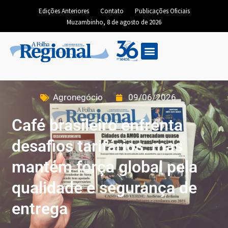
Edições Anteriores
Contato
Publicações Oficiais
Muzambinho, 8 de agosto de 2026
Agronegócio
09/06/2026
Café brasileiro enfrenta
desafios tarifários, mas
mantém força global pela
qualidade e segurança de
entrega