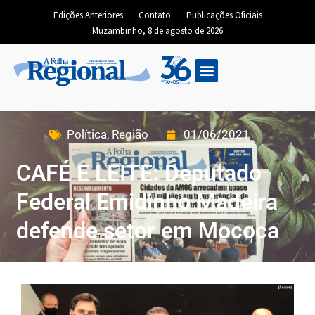
Edições Anteriores
Contato
Publicações Oficiais
Muzambinho, 8 de agosto de 2026
Política
,
Região
01/06/2021
CAFÉ E LEITE: Deputado
Federal Emidinho Madeira
defende setor em Mococa