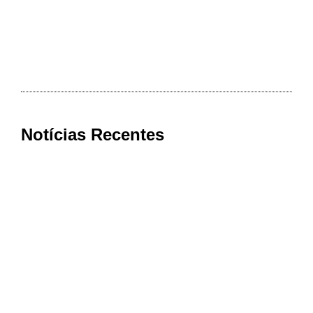
Notícias Recentes
Cooxupé conquista na Justiça