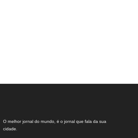
Expocachaça reúne 2 mil rótulos em BH
O melhor jornal do mundo, é o jornal que fala da sua
cidade.