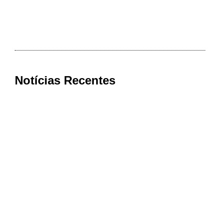
Notícias Recentes
Cooxupé conquista na Justiça
devolução de mais de R$ 622 milhões