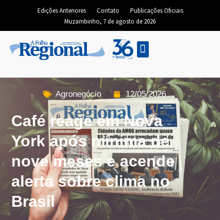
Edições Anteriores
Contato
Publicações Oficiais
Muzambinho, 7 de agosto de 2026
Edição Digital
Agronegócio
12/05/2026
Café reage em Nova
York após mínima de
nove meses e acende
alerta sobre clima no
Brasil