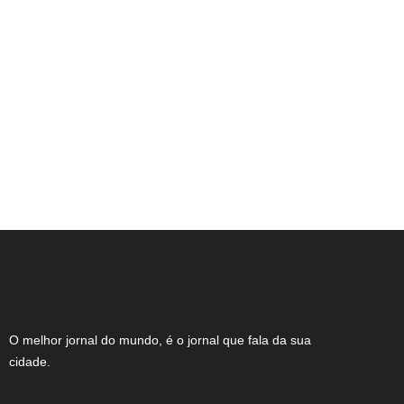
Expocachaça reúne 2 mil rótulos em BH
O melhor jornal do mundo, é o jornal que fala da sua
cidade.