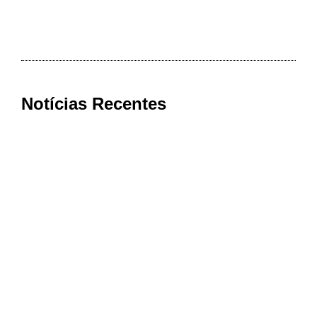
Notícias Recentes
Cooxupé conquista na Justiça
devolução de mais de R$ 622 milhões
aos cooperados em decisão histórica