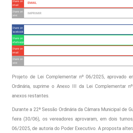
Share on
EMAIL
email
Share on
IMPRIMIR
print
Share on
facebook
Share on
whatsapp
Share on
email
Share on
print
Projeto de Lei Complementar nº 06/2025, aprovado e
Ordinária, suprime o Anexo III da Lei Complementar 
anexos restantes.
Durante a 22ª Sessão Ordinária da Câmara Municipal de Gu
feira (30/06), os vereadores aprovaram, em dois turno
06/2025, de autoria do Poder Executivo. A proposta alter