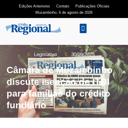
Edições Anteriores
Contato
Publicações Oficiais
Muzambinho, 6 de agosto de 2026
Edição Digital
Legislativo
30/09/2025
Câmara de Muzambinho
discute isenção de ITBI
para famílias do crédito
fundiário