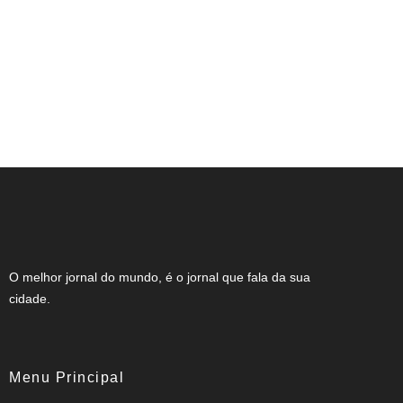
Expocachaça reúne 2 mil rótulos em BH
O melhor jornal do mundo, é o jornal que fala da sua
cidade.
Menu Principal