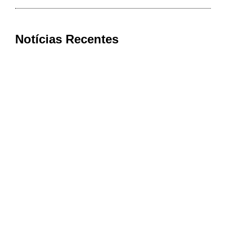
Notícias Recentes
Cooxupé conquista na Justiça
devolução de mais de R$ 622 milhões
aos cooperados em decisão histórica
sobre o Funrural