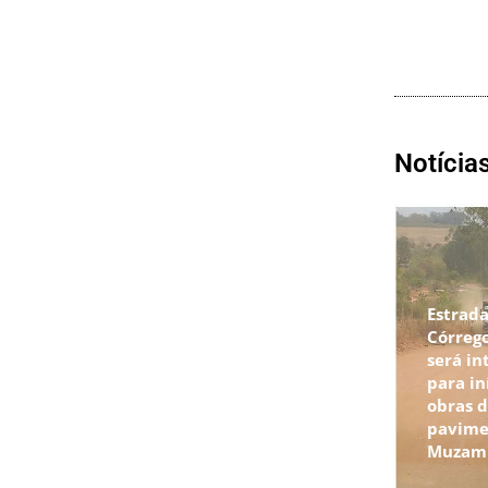
Notícia
Estrada
Córrego
será in
para in
obras 
pavime
Muzam