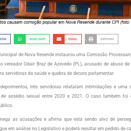
BOOK
WHATSAPP
EMAIL
IMPRIMIR
nicipal de Nova Resende instaurou uma Comissão Processante
o vereador Odair Braz de Azevedo (PL), acusado de abuso de 
tra servidoras da saúde e quebra de decoro parlamentar.
depoimentos, três servidoras relataram intimidações e uma d
a de assédio sexual entre 2020 e 2021. O caso também foi
úblico.
nega as acusações e afirma que está sendo alvo de persegu
gue em análise no Legislativo e poderá resultar em pedido de c