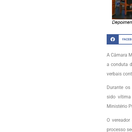
FACE
A Câmara Mu
a conduta d
verbais con
Durante os 
sido vítim
Ministério P
O vereador 
processo se