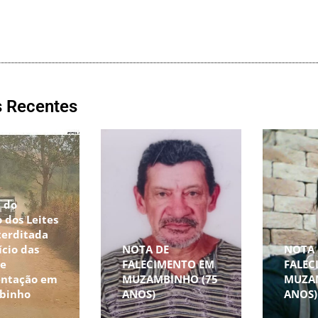
s Recentes
 do
 dos Leites
terditada
ício das
NOTA DE
NOTA 
de
FALECIMENTO EM
FALEC
ntação em
MUZAMBINHO (75
MUZA
binho
ANOS)
ANOS)