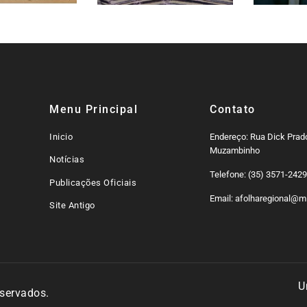
Menu Principal
Contato
Inicio
Endereço: Rua Dick Prado
Muzambinho
Notícias
Telefone: (35) 3571-242
Publicações Oficiais
Email: afolharegional@mi
Site Antigo
U
eservados.