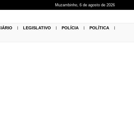
Muzambinho, 6 de agosto de 2026
CIÁRIO
LEGISLATIVO
POLÍCIA
POLÍTICA
icipa de Roda
à Semana
electual e