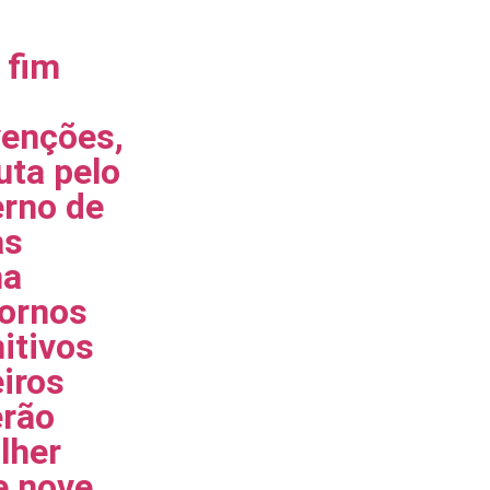
 fim
enções,
uta pelo
rno de
as
ha
ornos
nitivos
iros
rão
lher
e nove