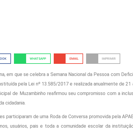
BOOK
WHATSAPP
EMAIL
IMPRIMIR
a, em que se celebra a Semana Nacional da Pessoa com Deficiê
instituída pela Lei nº 13.585/2017 e realizada anualmente de 21
cipal de Muzambinho reafirmou seu compromisso com a inclusã
da cidadania.
es participaram de uma Roda de Conversa promovida pela APA
unos, usuários, pais e toda a comunidade escolar da instituiçã