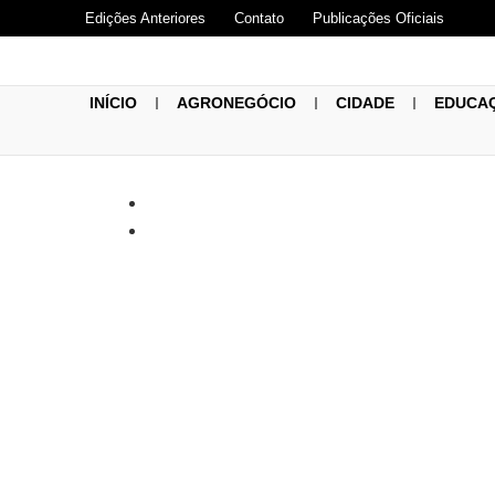
Edições Anteriores
Contato
Publicações Oficiais
INÍCIO
AGRONEGÓCIO
CIDADE
EDUCA
Câmara Munic
de Conversa 
Nacional da P
Múltipla