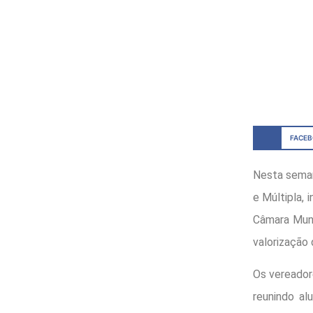
FACE
Nesta seman
e Múltipla, 
Câmara Muni
valorização 
Os vereador
reunindo al