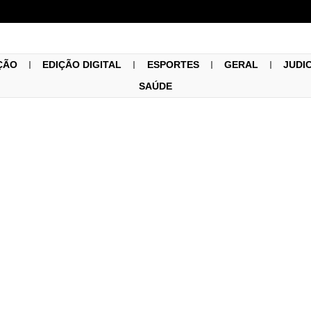
ÇÃO
EDIÇÃO DIGITAL
ESPORTES
GERAL
JUDI
SAÚDE
Legislativo
26/08/2025
ipal de Muzambinho part
na APAE em celebração 
essoa com Deficiência Int