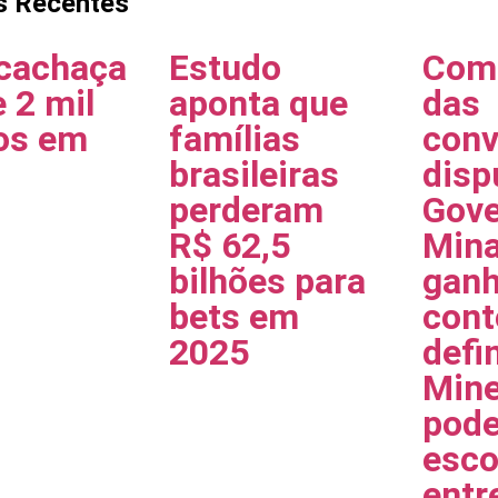
s Recentes
cachaça
Estudo
Com
 2 mil
aponta que
das
los em
famílias
conv
brasileiras
disp
perderam
Gove
R$ 62,5
Min
bilhões para
gan
bets em
cont
2025
defi
Mine
pode
esco
entr