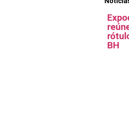
Notícia
Expo
reúne
rótu
BH