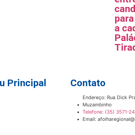
cand
para
a ca
Palá
Tira
 Principal
Contato
Endereço: Rua Dick Pr
Muzambinho
Telefone: (35) 3571-2
Email: afolharegional@
es Oficiais
go