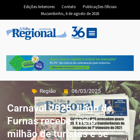
Edições Anteriores
Contato
Publicações Oficiais
Muzambinho, 6 de agosto de 2026
Região
06/03/2025
Carnaval 2025: Lago de
Furnas recebe meio
milhão de turistas e se