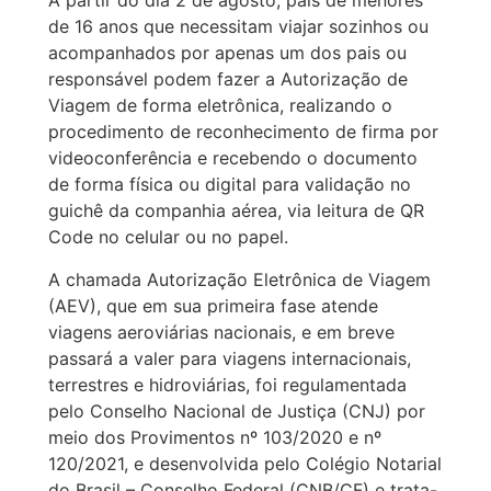
A partir do dia 2 de agosto, pais de menores
de 16 anos que necessitam viajar sozinhos ou
acompanhados por apenas um dos pais ou
responsável podem fazer a Autorização de
Viagem de forma eletrônica, realizando o
procedimento de reconhecimento de firma por
videoconferência e recebendo o documento
de forma física ou digital para validação no
guichê da companhia aérea, via leitura de QR
Code no celular ou no papel.
A chamada Autorização Eletrônica de Viagem
(AEV), que em sua primeira fase atende
viagens aeroviárias nacionais, e em breve
passará a valer para viagens internacionais,
terrestres e hidroviárias, foi regulamentada
pelo Conselho Nacional de Justiça (CNJ) por
meio dos Provimentos nº 103/2020 e nº
120/2021, e desenvolvida pelo Colégio Notarial
do Brasil – Conselho Federal (CNB/CF) e trata-