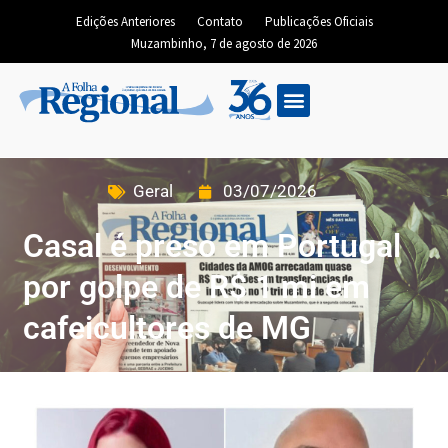
Edições Anteriores
Contato
Publicações Oficiais
Muzambinho, 7 de agosto de 2026
Geral
03/07/2026
Casal é preso em Portugal
por golpe de R$ 1 mi em
cafeicultores de MG