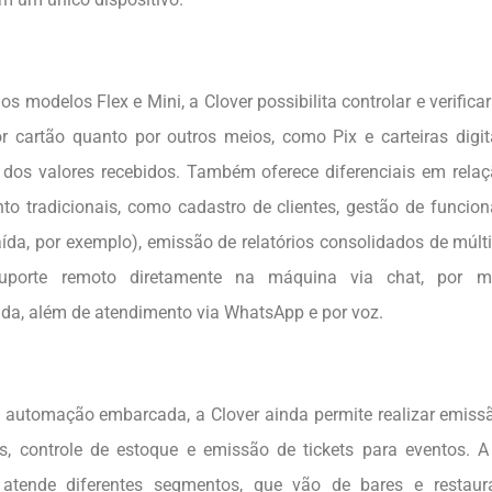
os modelos Flex e Mini, a Clover possibilita controlar e verifica
or cartão quanto por outros meios, como Pix e carteiras digita
 dos valores recebidos. Também oferece diferenciais em relaç
o tradicionais, como cadastro de clientes, gestão de funcioná
aída, por exemplo), emissão de relatórios consolidados de múlti
suporte remoto diretamente na máquina via chat, por 
a, além de atendimento via WhatsApp e por voz.
 automação embarcada, a Clover ainda permite realizar emiss
is, controle de estoque e emissão de tickets para eventos. A
 atende diferentes segmentos, que vão de bares e restaura