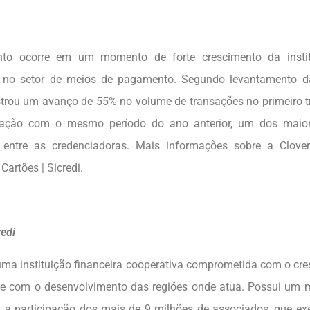
to ocorre em um momento de forte crescimento da institu
a no setor de meios de pagamento. Segundo levantamento d
istrou um avanço de 55% no volume de transações no primeiro t
ção com o mesmo período do ano anterior, um dos maior
s entre as credenciadoras. Mais informações sobre a Clove
artões | Sicredi.
redi
 uma instituição financeira cooperativa comprometida com o cr
e com o desenvolvimento das regiões onde atua. Possui um 
a a participação dos mais de 9 milhões de associados, que ex