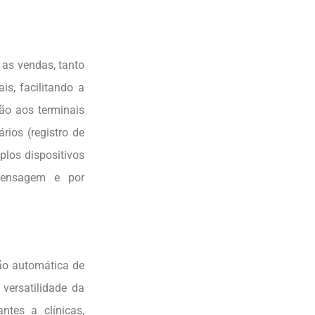
r as vendas, tanto
is, facilitando a
ão aos terminais
rios (registro de
plos dispositivos
mensagem e por
ão automática de
 versatilidade da
ntes a clínicas,