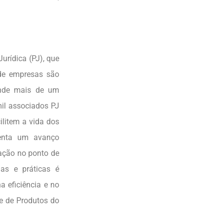
urídica (PJ), que
 de empresas são
tende mais de um
il associados PJ
litem a vida dos
senta um avanço
ação no ponto de
das e práticas é
 eficiência e no
te de Produtos do