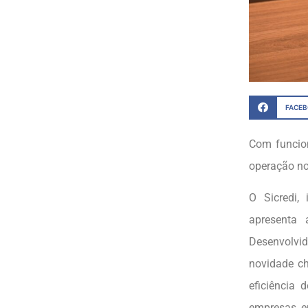
FACE
Com funcion
operação no
O Sicredi,
apresenta
Desenvolvid
novidade ch
eficiência 
empresas, e