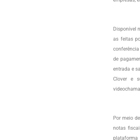
Disponível n
as feitas p
conferência
de pagament
entrada e s
Clover e 
videochamad
Por meio de
notas fisca
plataforma