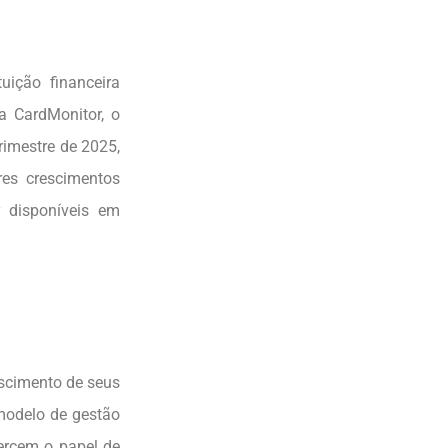
ição financeira
a CardMonitor, o
rimestre de 2025,
es crescimentos
r disponíveis em
escimento de seus
modelo de gestão
ercem o papel de