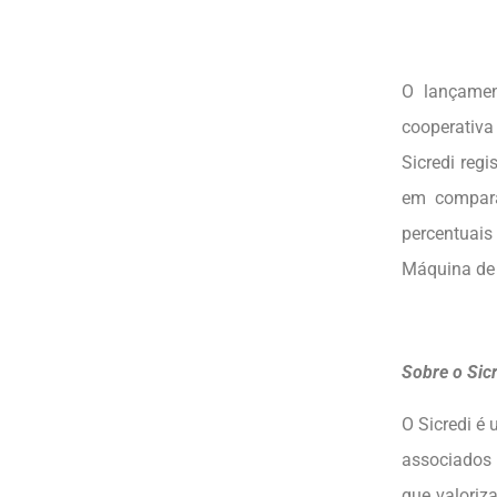
O lançamen
cooperativ
Sicredi reg
em compara
percentuai
Máquina de C
Sobre o Sic
O Sicredi é
associados 
que valoriz