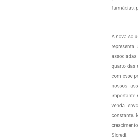
farmácias, p
A nova solu
representa 
associadas
quarto das 
com esse pe
nossos ass
importante
venda envo
constante. 
crescimento
Sicredi.