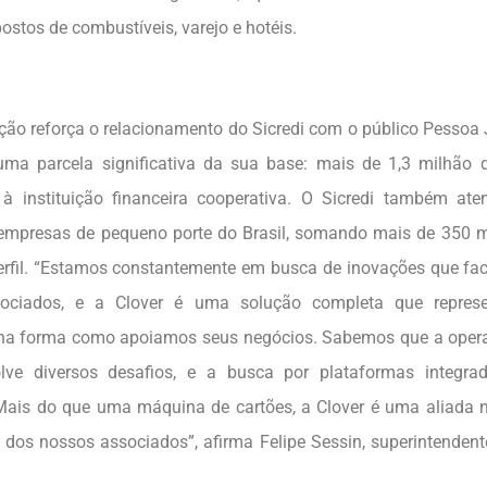
ostos de combustíveis, varejo e hotéis.
ção reforça o relacionamento do Sicredi com o público Pessoa J
uma parcela significativa da sua base: mais de 1,3 milhão
 à instituição financeira cooperativa. O Sicredi também a
empresas de pequeno porte do Brasil, somando mais de 350 m
rfil. “Estamos constantemente em busca de inovações que faci
ociados, e a Clover é uma solução completa que repre
 na forma como apoiamos seus negócios. Sabemos que a oper
lve diversos desafios, e a busca por plataformas integra
Mais do que uma máquina de cartões, a Clover é uma aliada na
 dos nossos associados”, afirma Felipe Sessin, superintenden