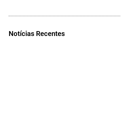
Notícias Recentes
Bom Jesus da Penha conquista nota
máxima na qualidade da Atenção
Primária à Saúde