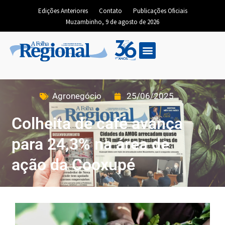
Edições Anteriores
Contato
Publicações Oficiais
Muzambinho, 9 de agosto de 2026
Edição Digital
Agronegócio
25/06/2025
Colheita de café avança
para 24,3% na área de
ação da Cooxupé