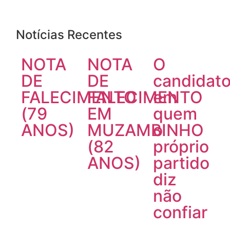
Notícias Recentes
NOTA
NOTA
O
DE
DE
candidat
FALECIMENTO
FALECIMENTO
em
(79
EM
quem
ANOS)
MUZAMBINHO
o
(82
próprio
ANOS)
partido
diz
não
confiar