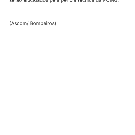
serão elucidados pela perícia técnica da PCMG.
(Ascom/ Bombeiros)