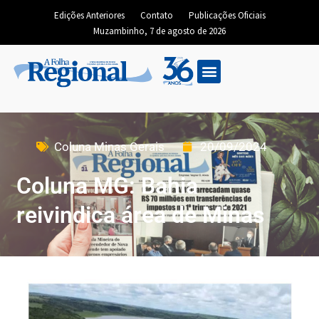
Edições Anteriores
Contato
Publicações Oficiais
Muzambinho, 7 de agosto de 2026
Coluna Minas Gerais
20/09/2024
Coluna MG: Bahia
reivindica área de Minas