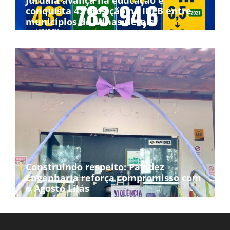
Juruaia avança na educação e
conquista 43ª posição no IDEB entre
municípios de Minas Gerais
Construindo respeito: Pavidez
Engenharia reforça compromisso com
o Agosto Lilás