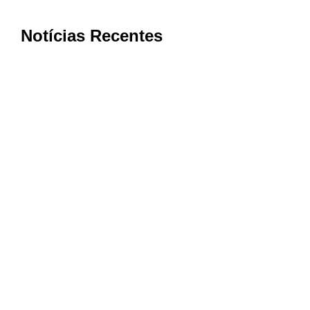
Notícias Recentes
Expocachaça reúne 2 mil rótulos em BH