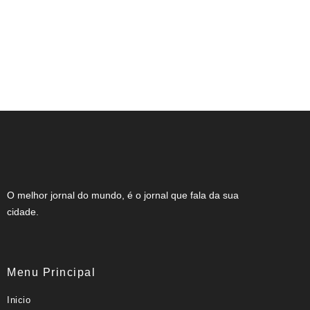
Com fim das convenções, disputa pelo
Governo de Minas ganha contornos
definitivos Mineiros poderão escolher
entre nove candidatos para ocupar a
cadeira do Palácio Tiradentes
O melhor jornal do mundo, é o jornal que fala da sua
cidade.
Menu Principal
Inicio