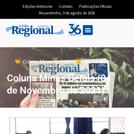
Edições Anteriores
Contato
Publicações Oficiais
Muzambinho, 9 de agosto de 2026
Coluna Minas Gerais
04/11/2021
Coluna Minas Gerais (04
de Novembro de 2021)