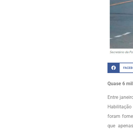
FACE
Quase 6 mi
Entre janei
Habilitação
foram forne
que apenas