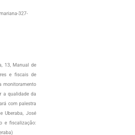
o-mariana-327-
ra, 13, Manual de
res e fiscais de
ra monitoramento
r a qualidade da
ará com palestra
de Uberaba, José
 e fiscalização:
eraba)