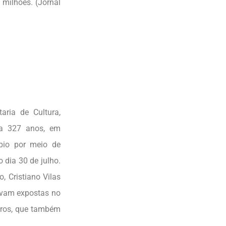
milhões. (Jornal
aria de Cultura,
ana 327 anos, em
ípio por meio de
o dia 30 de julho.
, Cristiano Vilas
cavam expostas no
adros, que também