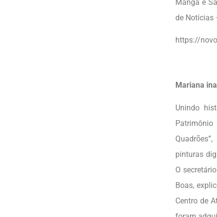
Manga e São
de Notícias
https://nov
Mariana in
Unindo hist
Patrimônio
Quadrões”,
pinturas dig
O secretário
Boas, expli
Centro de A
foram adquir