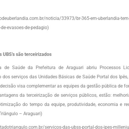
riodeuberlandia.com.br/noticia/33973/br-365-em-uberlandia-te
o-de-evasoes-de-pedagio)
s UBS’s são terceirizados
ia de Saúde da Prefeitura de Araguari abriu Processos Lic
ão dos serviços das Unidades Básicas de Saúde Portal dos Ipês,
 decisão visa complementar as equipes da gestão pública de fo
antagens da terceirização de serviços públicos, estão: melhor
otimização do tempo da equipe, produtividade, economia e re
Triângulo – Araguari)
tadotriangulo.com.br/servicos-das-ubss-portal-dos-ipes-milleniu