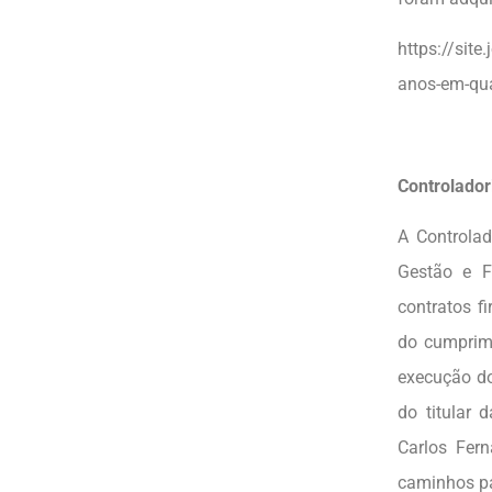
https://site
anos-em-qu
Controlador
A Controlad
Gestão e F
contratos f
do cumprime
execução do
do titular 
Carlos Fer
caminhos pa