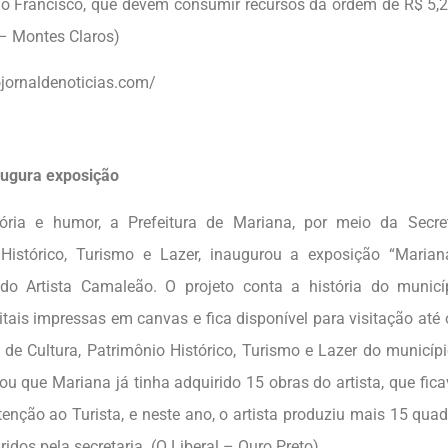
 Francisco, que devem consumir recursos da ordem de R$ 5,2 
 – Montes Claros)
ojornaldenoticias.com/
augura exposição
ória e humor, a Prefeitura de Mariana, por meio da Secret
 Histórico, Turismo e Lazer, inaugurou a exposição “Mari
 do Artista Camaleão. O projeto conta a história do munic
itais impressas em canvas e fica disponível para visitação até 
 de Cultura, Patrimônio Histórico, Turismo e Lazer do município
cou que Mariana já tinha adquirido 15 obras do artista, que fi
tenção ao Turista, e neste ano, o artista produziu mais 15 qu
idos pela secretaria. (O Liberal – Ouro Preto)