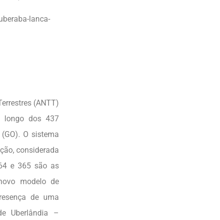
uberaba-lanca-
Terrestres (ANTT)
o longo dos 437
 (GO). O sistema
ção, considerada
364 e 365 são as
 novo modelo de
 presença de uma
 de Uberlândia –