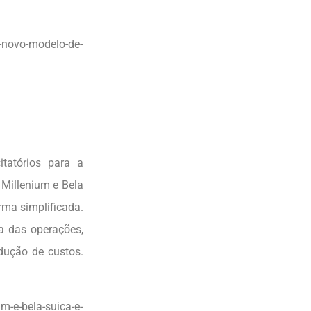
m-novo-modelo-de-
itatórios para a
 Millenium e Bela
rma simplificada.
ia das operações,
dução de custos.
m-e-bela-suica-e-