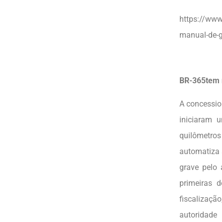
https://www
manual-de-g
BR-365tem 
A concessio
iniciaram 
quilômetros
automatiza 
grave pelo 
primeiras 
fiscalizaç
autoridade