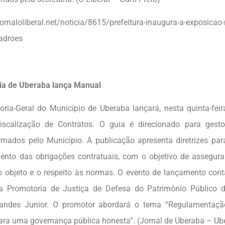
.jornaloliberal.net/noticia/8615/prefeitura-inaugura-a-exposica
adroes
ia de Uberaba lança Manual
oria-Geral do Município de Uberaba lançará, nesta quinta-fei
iscalização de Contratos. O guia é direcionado para gesto
irmados pelo Município. A publicação apresenta diretrizes pa
nto das obrigações contratuais, com o objetivo de assegura
 objeto e o respeito às normas. O evento de lançamento cont
da Promotoria de Justiça de Defesa do Patrimônio Público 
nandes Junior. O promotor abordará o tema “Regulamentação
ra uma governança pública honesta”. (Jornal de Uberaba – Ub