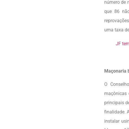
número de r
que 86 nã
reprovações
uma taxa de
JF te
Maçonaria 
O Conselho
maçônicas d
principais 
finalidade.
instalar us