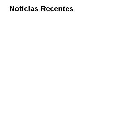
Notícias Recentes
Bom Jesus da Penha conquista nota
máxima na qualidade da Atenção
Primária à Saúde