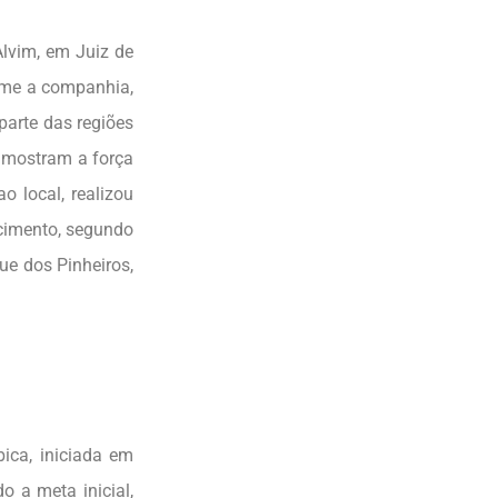
im, em Juiz de
rme a companhia,
arte das regiões
s mostram a força
 local, realizou
cimento, segundo
ue dos Pinheiros,
a, iniciada em
 a meta inicial,