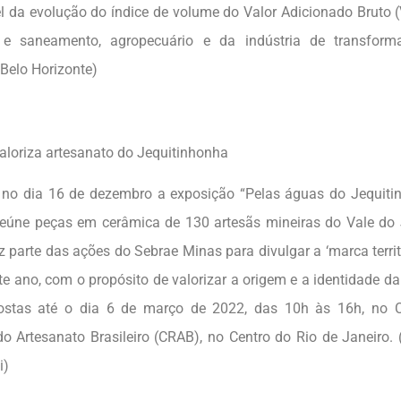
l da evolução do índice de volume do Valor Adicionado Bruto 
 e saneamento, agropecuário e da indústria de transforma
Belo Horizonte)
aloriza artesanato do Jequitinhonha
 no dia 16 de dezembro a exposição “Pelas águas do Jequiti
 reúne peças em cerâmica de 130 artesãs mineiras do Vale do 
az parte das ações do Sebrae Minas para divulgar a ‘marca terri
te ano, com o propósito de valorizar a origem e a identidade da
postas até o dia 6 de março de 2022, das 10h às 16h, no 
do Artesanato Brasileiro (CRAB), no Centro do Rio de Janeiro. 
i)