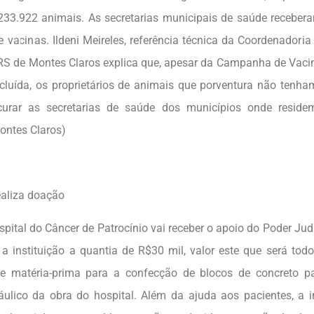
233.922 animais. As secretarias municipais de saúde receber
e vacinas. Ildeni Meireles, referência técnica da Coordenadoria
S de Montes Claros explica que, apesar da Campanha de Vacin
ncluída, os proprietários de animais que porventura não tenh
urar as secretarias de saúde dos municípios onde residem
ontes Claros)
ealiza doação
do Câncer de Patrocínio vai receber o apoio do Poder Judici
a instituição a quantia de R$30 mil, valor este que será todo
e matéria-prima para a confecção de blocos de concreto pa
ráulico da obra do hospital. Além da ajuda aos pacientes, a i