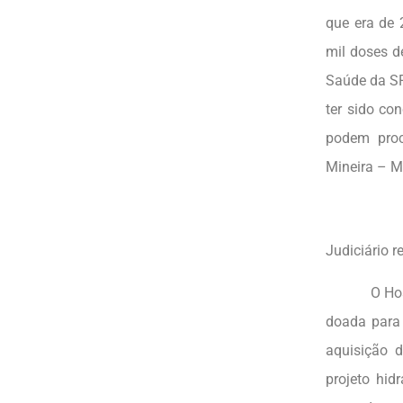
que era de 
mil doses d
Saúde da SR
ter sido co
podem proc
Mineira – M
Judiciário r
O Hospital 
doada para 
aquisição d
projeto hid