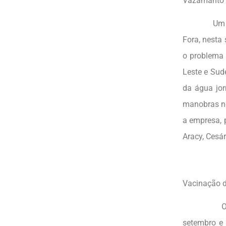
Vazamanto 
Um vazame
Fora, nesta
o problema 
Leste e Sud
da água jor
manobras no
a empresa, 
Aracy, Cesá
Vacinação 
O Norte d
setembro e 