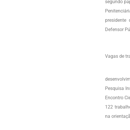
segundo pap
Penitenciári
presidente
Defensor Púb
Vagas de tr
Incentiva
desenvolvim
Pesquisa In
Encontro Ci
122 trabalh
na orientaç