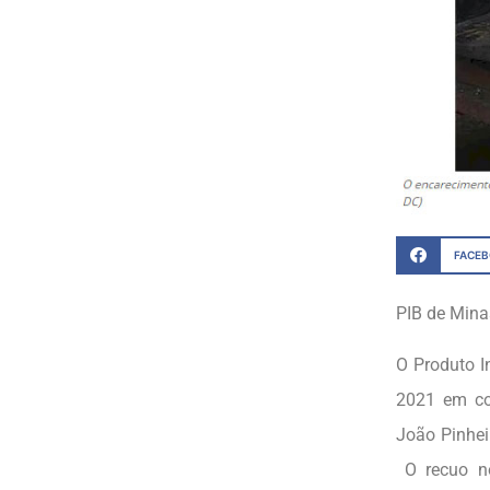
FACE
PIB de Minas
O Produto In
2021 em co
João Pinhei
O recuo no