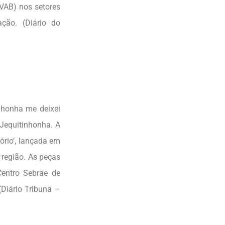
(VAB) nos setores
ção. (Diário do
nhonha me deixei
Jequitinhonha. A
tório’, lançada em
 região. As peças
Centro Sebrae de
(Diário Tribuna –