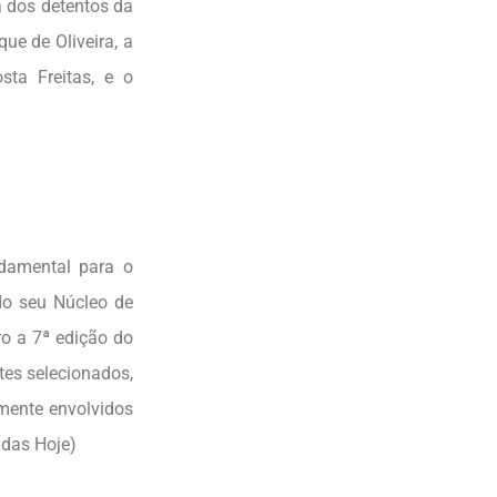
 dos detentos da
ue de Oliveira, a
ta Freitas, e o
amental para o
do seu Núcleo de
ro a 7ª edição do
tes selecionados,
mente envolvidos
adas Hoje)