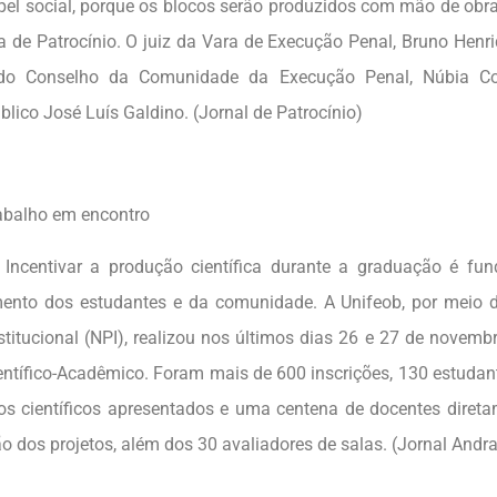
el social, porque os blocos serão produzidos com mão de obra
a de Patrocínio. O juiz da Vara de Execução Penal, Bruno Henriq
 do Conselho da Comunidade da Execução Penal, Núbia Cos
lico José Luís Galdino. (Jornal de Patrocínio)
abalho em encontro
r a produção científica durante a graduação é fund
ento dos estudantes e da comunidade. A Unifeob, por meio 
stitucional (NPI), realizou nos últimos dias 26 e 27 de novemb
entífico-Acadêmico. Foram mais de 600 inscrições, 130 estudan
os científicos apresentados e uma centena de docentes direta
ão dos projetos, além dos 30 avaliadores de salas. (Jornal Andr