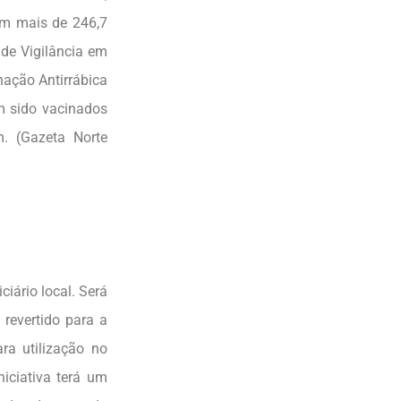
am mais de 246,7
 de Vigilância em
ação Antirrábica
am sido vacinados
. (Gazeta Norte
ário local. Será
 revertido para a
ra utilização no
niciativa terá um