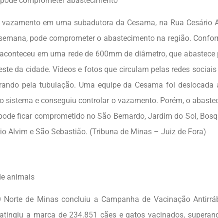
pode comprometer abastecimento
nto em uma subadutora da Cesama, na Rua Cesário Alv
 semana, pode comprometer o abastecimento na região. Confo
aconteceu em uma rede de 600mm de diâmetro, que abastece p
este da cidade. Vídeos e fotos que circulam pelas redes sociai
rando pela tubulação. Uma equipe da Cesama foi deslocada ao
 sistema e conseguiu controlar o vazamento. Porém, o abaste
pode ficar comprometido no São Bernardo, Jardim do Sol, Bosq
rio Alvim e São Sebastião. (Tribuna de Minas – Juiz de Fora)
de animais
e Minas concluiu a Campanha de Vacinação Antirrábic
atingiu a marca de 234.851 cães e gatos vacinados, superando