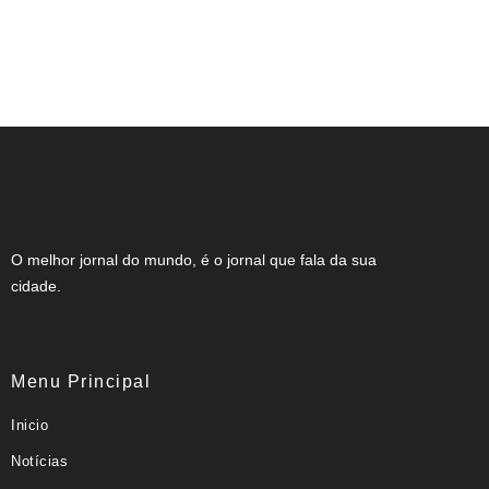
O candidato em quem o próprio partido
diz não confiar
O melhor jornal do mundo, é o jornal que fala da sua
cidade.
Menu Principal
Inicio
Notícias