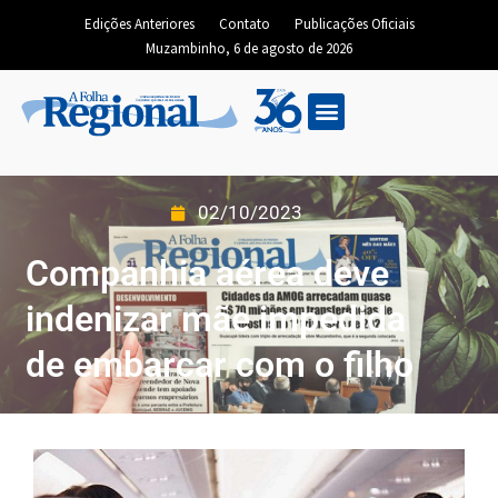
Edições Anteriores
Contato
Publicações Oficiais
Muzambinho, 6 de agosto de 2026
02/10/2023
Companhia aérea deve
indenizar mãe impedida
de embarcar com o filho