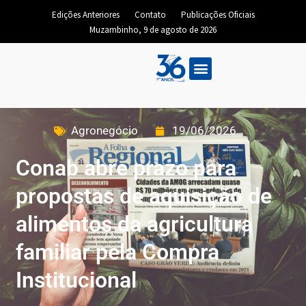
Edições Anteriores
Contato
Publicações Oficiais
Muzambinho, 9 de agosto de 2026
Agronegócio
19/06/2026
Conab abre prazo para
propostas de aquisição de
alimentos da agricultura
familiar pela Compra
Institucional