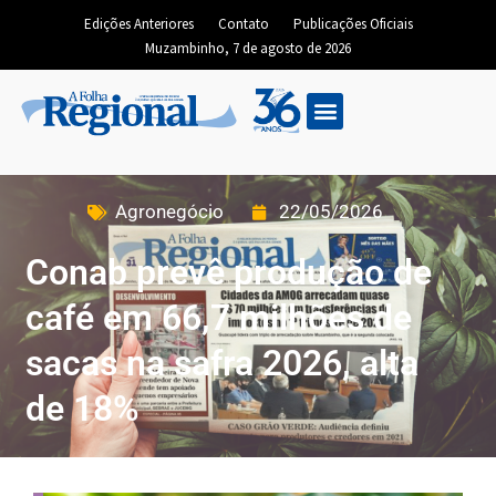
Edições Anteriores
Contato
Publicações Oficiais
Muzambinho, 7 de agosto de 2026
Agronegócio
22/05/2026
Conab prevê produção de
café em 66,7 milhões de
sacas na safra 2026, alta
de 18%